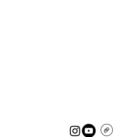
Nous contacter
04 75 44 15 50
50 ans d'expérience
Votre ami sincère pour
toutes les générations
de couturières